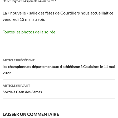
Des enseignants disponibles à la buvette !
La « nouvelle » salle des fêtes de Courtillers nous accueillait ce
vendredi 13 mai au soir.
Toutes les photos de la soirée !
Navigation
ARTICLE PRÉCÉDENT
des
les championnats départementaux d athlétisme à Coulaines le 11 mai
2022
articles
ARTICLE SUIVANT
Sortie à Caen des 3èmes
LAISSER UN COMMENTAIRE