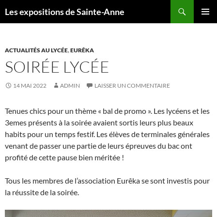
Recherche
Les expositions de Sainte-Anne
ALLER
MENU
AU
PRINCI
CONTENU
ACTUALITÉS AU LYCÉE
,
EURÊKA
SOIRÉE LYCÉE
14 MAI 2022
ADMIN
LAISSER UN COMMENTAIRE
Tenues chics pour un thème « bal de promo ». Les lycéens et les
3emes présents à la soirée avaient sortis leurs plus beaux
habits pour un temps festif. Les élèves de terminales générales
venant de passer une partie de leurs épreuves du bac ont
profité de cette pause bien méritée !
Tous les membres de l’association Eurêka se sont investis pour
la réussite de la soirée.